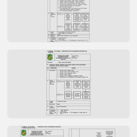
Standar Pelayanan Razia Penertiban
Penyandang Masalah Kesejahteraan Sosial
(PMKS)
Standar Pelayanan Penerbitan Surat Surat
Tanda Terdaftar dan Izin Operasional Yayasan /
Lembaga Kesejahteraan Sosial (LKS)