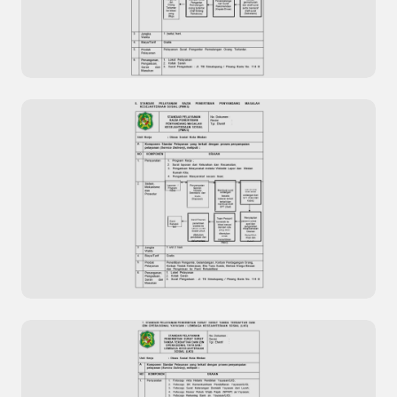
Pengolahan Data Kepuasan Masyarakat Situs
Resmi Dinas Kesehatan Kota Dumai
Standar Pelayanan Surat Pengantar
Pemulangan Orang Terlantar
Previous
Next